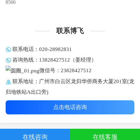
8566
联系博飞
联系电话：020-28982831
咨询热线：13828427512（姜经理）
微信号：23828427512
联系地址：广州市白云区龙归华侨商务大厦201室(龙
归地铁站A出口旁)
点击电话咨询
在线咨询
在线客服