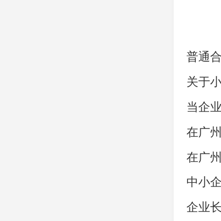
当企
在广
中小企
企业长