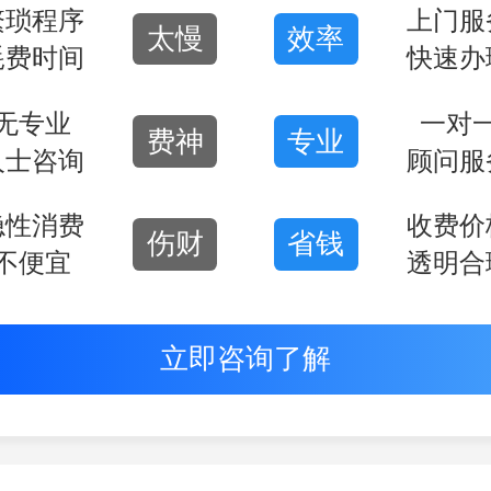
繁琐程序
上门服
太慢
效率
耗费时间
快速办
无专业
一对
费神
专业
人士咨询
顾问服
隐性消费
收费价
伤财
省钱
不便宜
透明合
立即咨询了解