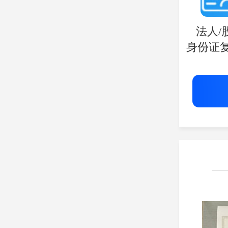
法人/
身份证