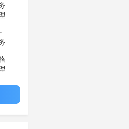
务
理
一
务
格
理