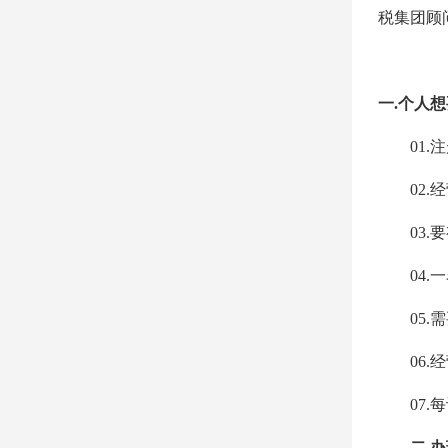
税集团顾
一
.
个人想
01.
注
02.
经
03.
要
04.
一
05.
需
06.
经
07.
每
二
.
办