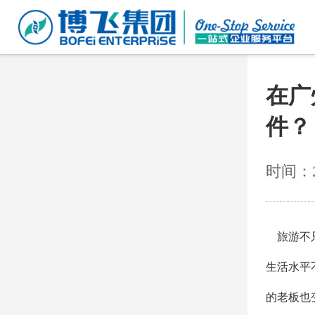
在广
件？
时间：20
旅游不
生活水平
的
老板
也