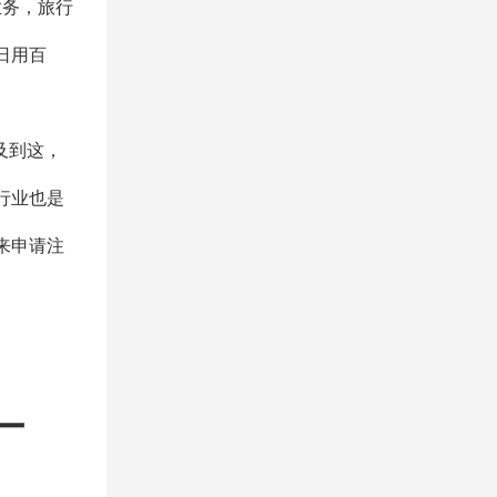
业务，旅行
日用百
。
及到这，
行业也是
来申请注