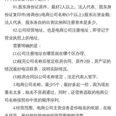
01.
股东身份证原件。最好
2人以上。法人代表、股东身
份证复印件(各两份);电商公司名称(5个以上);股东出资金额;
法人代表、股东各自的出资比例和注册资本是多少。
02.
公司经营地址。也是电商公司注册地址，即登记于
营业执照上的地址。
需要明确的是：
(1)公司注册地址在哪里就在哪个区办理。
(2)核完公司名称后签定租房合同。原件2份，房产证的
情况最好电话联系，说明实际情况。
(3)租房合同以公司名称签定，法定代表人签字。
3
.
电商公司名称。最少
5个，最好多起一些，因为现在
重名太多，核名不容易通过。同时，还需将选取的电商公
司名称按照你中意的顺序排列。
4
.
经营范围。电商公司主营业务是你核名的依据，在核
名环节，最好把你能做的经营范围都想清楚。