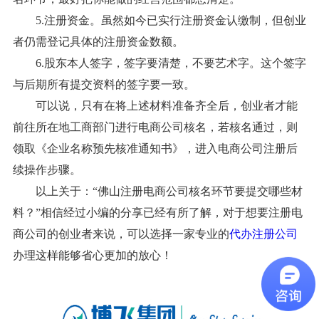
5
.
注册资金。虽然如今已实行注册资金认缴制，但创业
者仍需登记具体的注册资金数额。
6
.
股东本人签字，签字要清楚，不要艺术字。这个签字
与后期所有提交资料的签字要一致。
可以说，只有在将上述材料准备齐全后，创业者才能
前往所在地工商部门进行电商公司核名，若核名通过，则
领取《企业名称预先核准通知书》，进入电商公司注册后
续操作步骤。
以上关于：
“佛山注册电商公司核名环节要提交哪些材
料？”相信
经过小编的分享已经有所了解，对于想要注册电
商公司的创业者来说，可以选择一家专业的
代办注册公司
办理这样能够省心更加的放心！