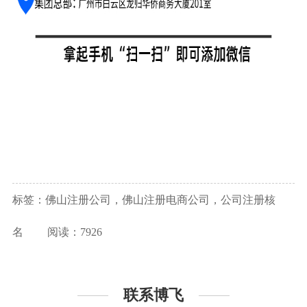
标签：佛山注册公司，佛山注册电商公司，公司注册核
名
阅读：7926
联系博飞