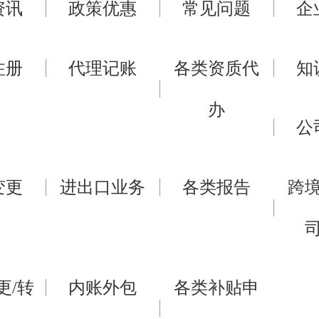
资讯
政策优惠
常见问题
企
注册
代理记账
各类资质代
知
办
公
变更
进出口业务
各类报告
跨
更/转
内账外包
各类补贴申