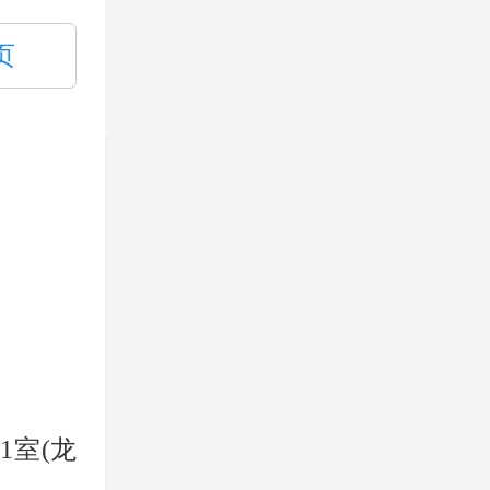
页
1室(龙